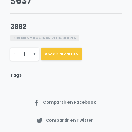
$
637
3892
SIRENAS Y BOCINAS VEHICULARES
Quantity
-
+
Añadir al carrito
Tags:
Compartir en Facebook
Compartir en Twitter