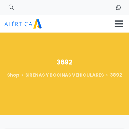
Search
3892
Shop
SIRENAS Y BOCINAS VEHICULARES
3892