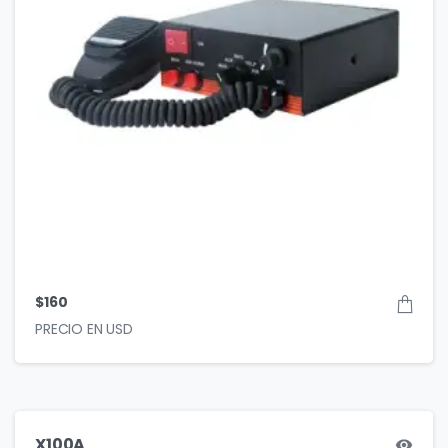
$
160
X100A