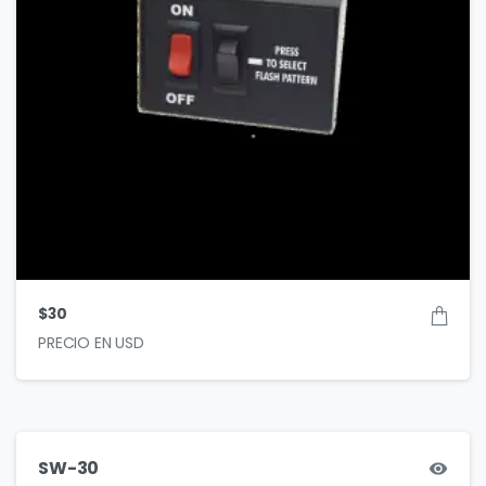
$
30
SW-30