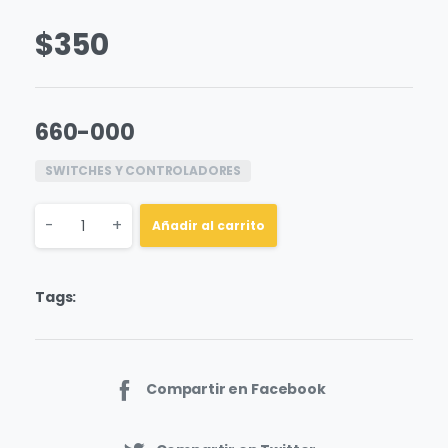
$
350
660-000
SWITCHES Y CONTROLADORES
Quantity
-
+
Añadir al carrito
Tags:
Compartir en Facebook