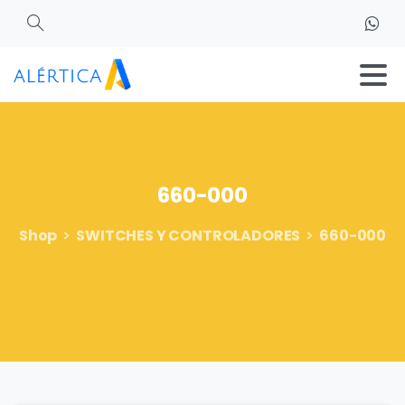
Search
660-000
Shop
SWITCHES Y CONTROLADORES
660-000