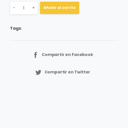
Quantity
-
+
Añadir al carrito
Tags:
Compartir en Facebook
Compartir en Twitter