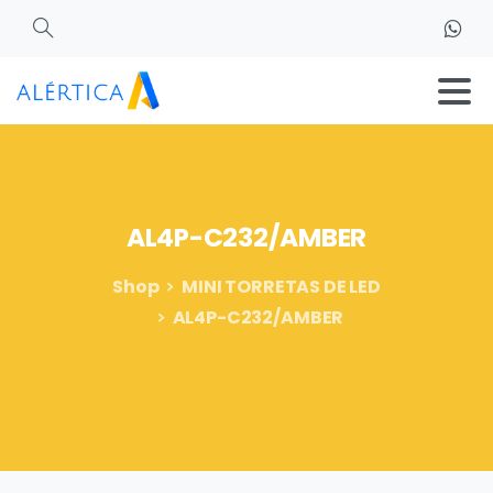
Search
AL4P-C232/AMBER
Shop
MINI TORRETAS DE LED
AL4P-C232/AMBER