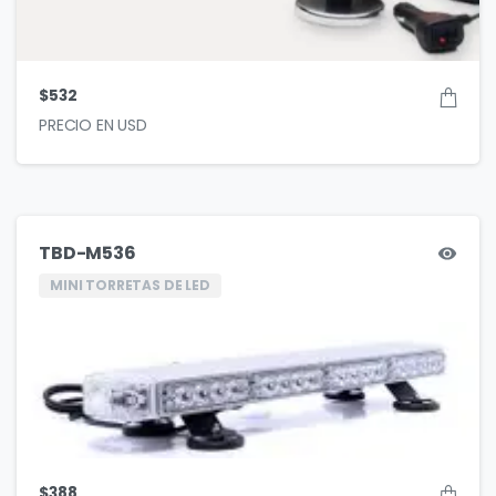
$
532
TBD-M536
MINI TORRETAS DE LED
$
388