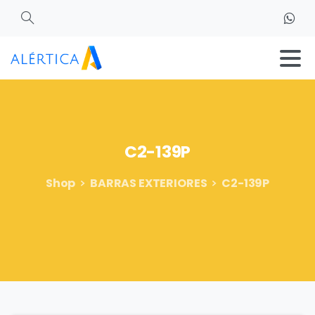
Search
C2-139P
Shop
BARRAS EXTERIORES
C2-139P