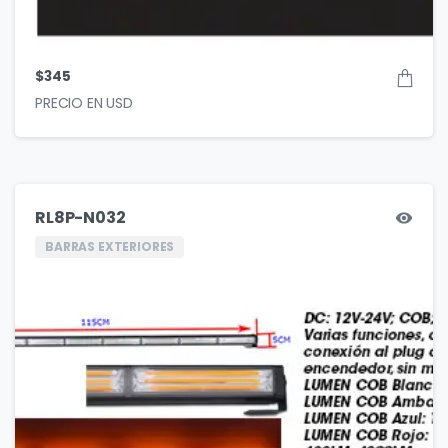
$
345
RL8P-N032
BARRAS EXTERIORES