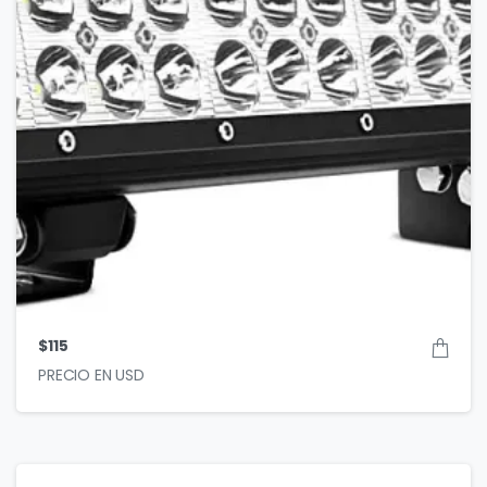
$
115