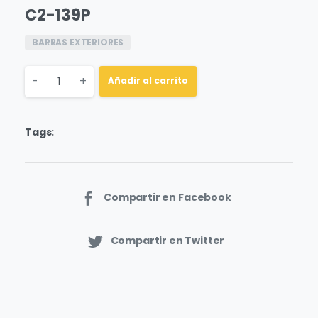
C2-139P
BARRAS EXTERIORES
Quantity
-
+
Añadir al carrito
Tags:
Compartir en Facebook
Compartir en Twitter