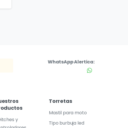
WhatsApp Alertica:
uestros
Torretas
roductos
Mastil para moto
itches y
Tipo burbuja led
ntroladores