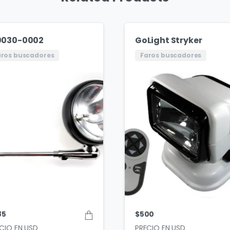
0030-0002
GoLight Stryker
aros buscadores
Faros buscadores
85
$
500