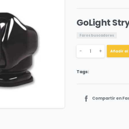
GoLight Str
Faros buscadores
Quantity
-
+
Añadir al
Tags:
Compartir en F