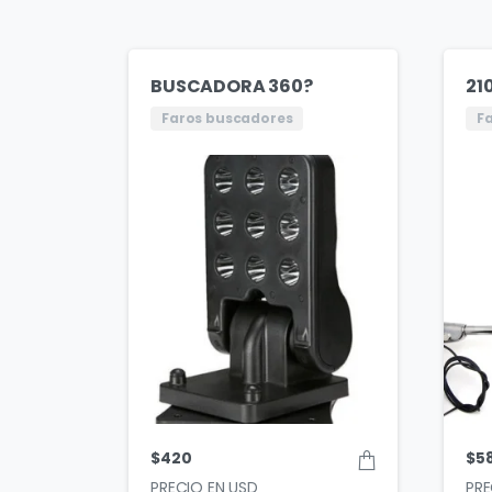
BUSCADORA 360?
21
Faros buscadores
F
$
420
$
5