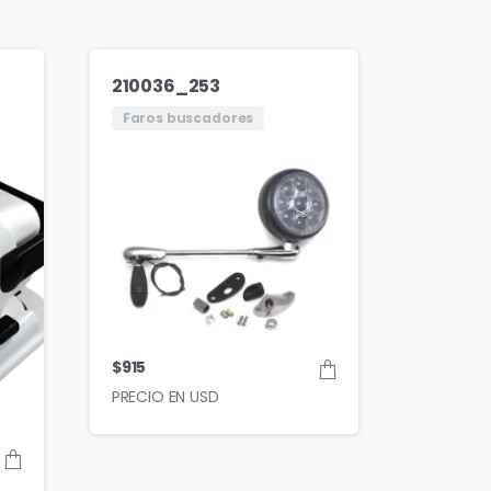
210036_253
Faros buscadores
$
915