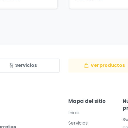
Servicios
Ver productos
Mapa
del
sitio
N
p
Inicio
Sw
Servicios
orretas
co