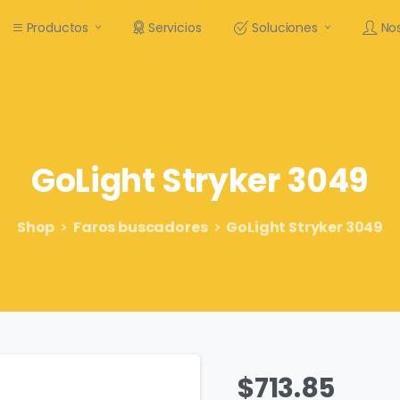
Productos
Servicios
Soluciones
No
GoLight
Stryker
3049
Shop
Faros buscadores
GoLight Stryker 3049
$
713.85