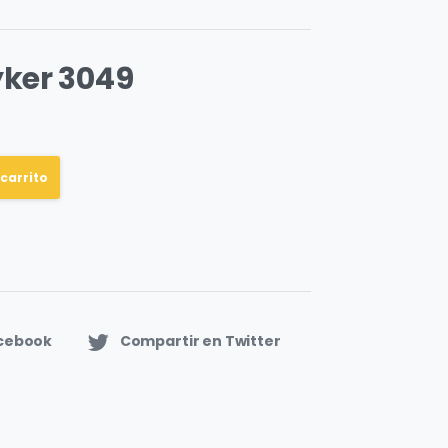
yker 3049
 carrito
acebook
Compartir en Twitter