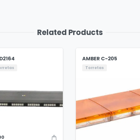
Related Products
D2164
AMBER C-205
orretas
Torretas
00