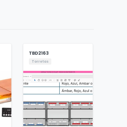
TBD2163
Torretas