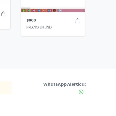
$
800
WhatsApp Alertica: