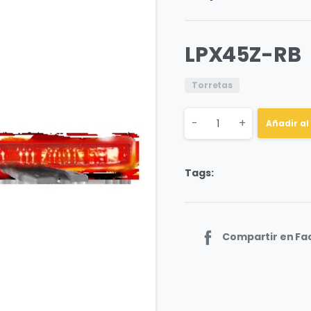
LPX45Z-RB
Torretas
Quantity
-
+
Añadir al
Tags:
Compartir en F