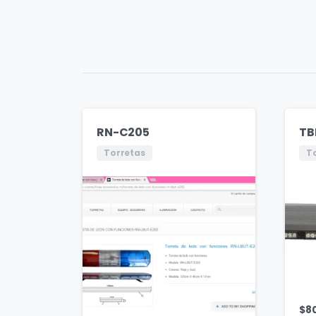
RN-C205
TB
Torretas
T
$
8