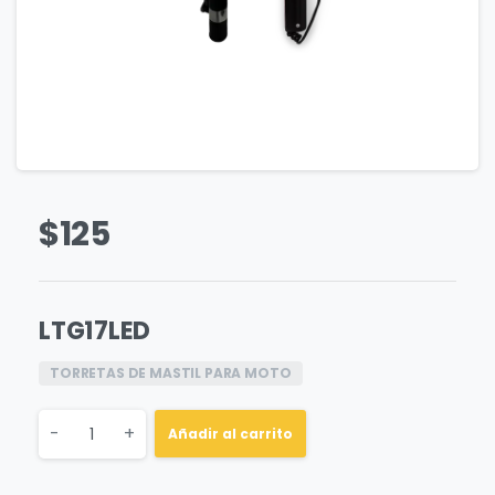
$
125
LTG17LED
TORRETAS DE MASTIL PARA MOTO
Quantity
-
+
Añadir al carrito