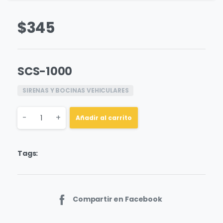
$
345
SCS-1000
SIRENAS Y BOCINAS VEHICULARES
Quantity
-
+
Añadir al carrito
Tags:
Compartir en Facebook