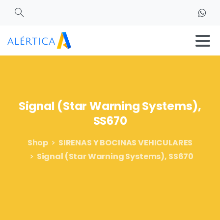
Search
Signal
(Star
Warning
Systems),
SS670
Shop
SIRENAS Y BOCINAS VEHICULARES
Signal (Star Warning Systems), SS670