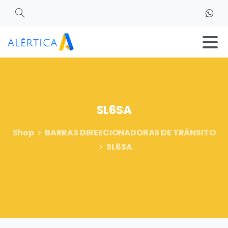
Search
SL6SA
Shop
BARRAS DIREECIONADORAS DE TRÁNSITO
SL6SA