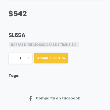
$
542
SL6SA
BARRAS DIREECIONADORAS DE TRÁNSITO
Quantity
-
+
Añadir al carrito
Tags:
Compartir en Facebook