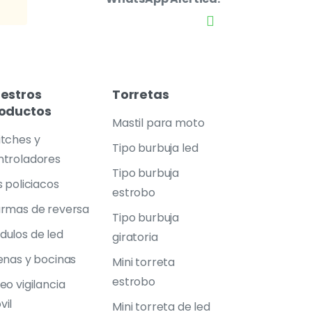
estros
Torretas
oductos
Mastil para moto
itches y
Tipo burbuja led
ntroladores
Tipo burbuja
s policiacos
estrobo
armas de reversa
Tipo burbuja
dulos de led
giratoria
enas y bocinas
Mini torreta
estrobo
eo vigilancia
vil
Mini torreta de led