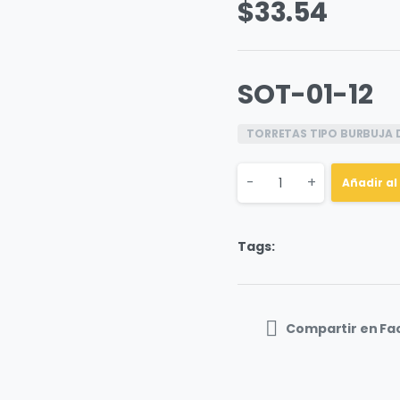
$
33.54
SOT-01-12
TORRETAS TIPO BURBUJA 
Quantity
-
+
Añadir al
Tags:
Compartir en F