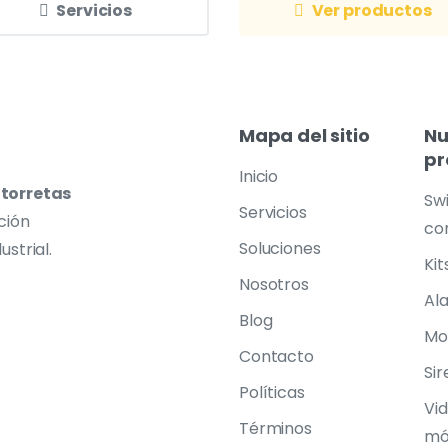
Servicios
Ver productos
Mapa
del
sitio
Nu
pr
Inicio
 torretas
Sw
Servicios
ción
co
Soluciones
ustrial.
Kit
Nosotros
Al
Blog
Mo
Contacto
Sir
Políticas
Vid
Términos
mó