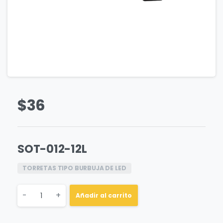
$
36
SOT-012-12L
TORRETAS TIPO BURBUJA DE LED
Quantity
-
+
Añadir al carrito