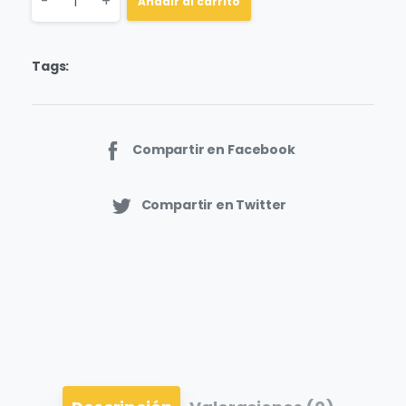
Quantity
-
+
Añadir al carrito
Tags:
Compartir en Facebook
Compartir en Twitter