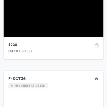
$
220
F-KCT36
MINI TORRETAS DE LED