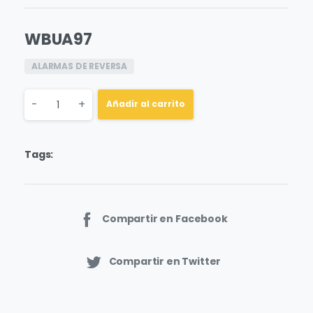
WBUA97
ALARMAS DE REVERSA
Quantity
-
+
Añadir al carrito
Tags:
Compartir en Facebook
Compartir en Twitter