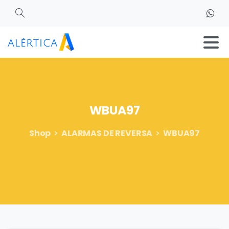
Search
WBUA97
Shop
ALARMAS DE REVERSA
WBUA97