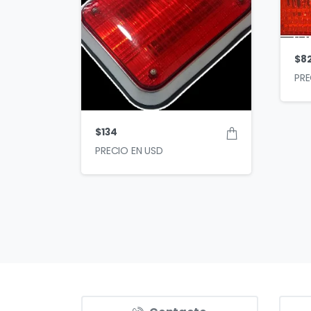
$
8
$
134