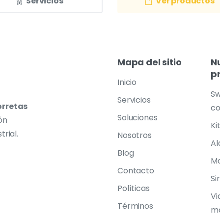
Servicios
Ver productos
Mapa
del
sitio
N
p
Inicio
Sw
Servicios
orretas
co
Soluciones
ón
Ki
trial.
Nosotros
Al
Blog
Mo
Contacto
Si
Políticas
Vi
Términos
mó