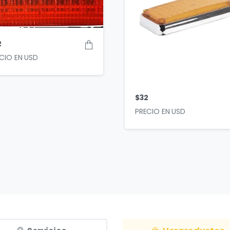
2
$
32