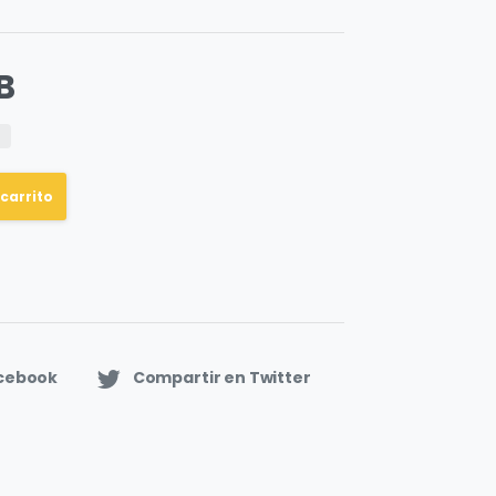
B
 carrito
acebook
Compartir en Twitter