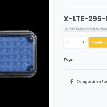
X-LTE-295-
LUCES PARA AMBULANCIAS
Quantity
-
+
Añadir al
Tags:
Compartir en F