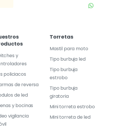
uestros
Torretas
roductos
Mastil para moto
itches y
Tipo burbuja led
ntroladores
Tipo burbuja
ts policiacos
estrobo
armas de reversa
Tipo burbuja
dulos de led
giratoria
renas y bocinas
Mini torreta estrobo
deo vigilancia
Mini torreta de led
vil