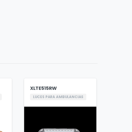
XLTE515RW
LUCES PARA AMBULANCIAS