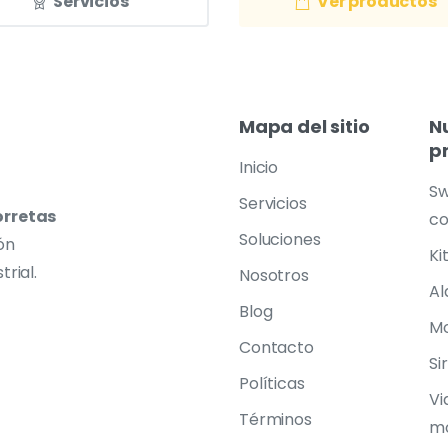
Servicios
Ver productos
Mapa
del
sitio
N
p
Inicio
Sw
Servicios
orretas
co
Soluciones
ón
Ki
trial.
Nosotros
Al
Blog
Mo
Contacto
Si
Políticas
Vi
Términos
mó