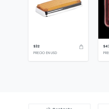
$
32
$
4