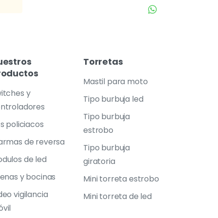
uestros
Torretas
roductos
Mastil para moto
itches y
Tipo burbuja led
ntroladores
Tipo burbuja
ts policiacos
estrobo
armas de reversa
Tipo burbuja
dulos de led
giratoria
renas y bocinas
Mini torreta estrobo
deo vigilancia
Mini torreta de led
vil