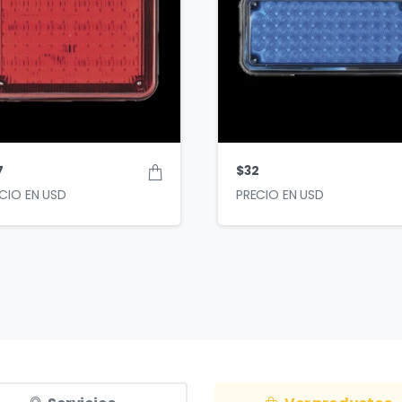
7
$
32