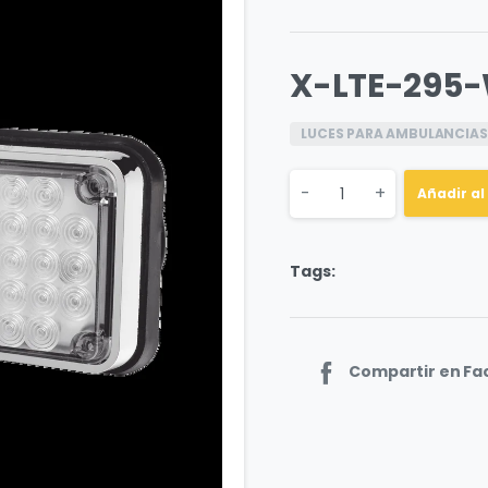
X-LTE-295
LUCES PARA AMBULANCIAS
Quantity
-
+
Añadir al
Tags:
Compartir en F