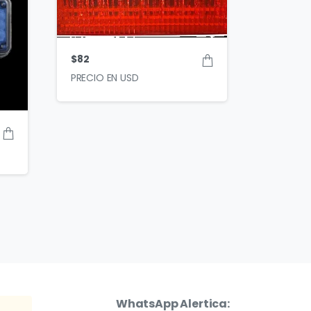
$
82
WhatsApp Alertica: