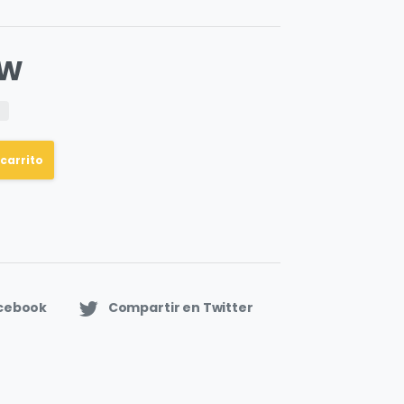
-W
 carrito
acebook
Compartir en Twitter