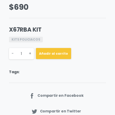
$
690
X67RBA KIT
KITS POLICIACOS
Quantity
-
+
Añadir al carrito
Tags:
Compartir en Facebook
Compartir en Twitter