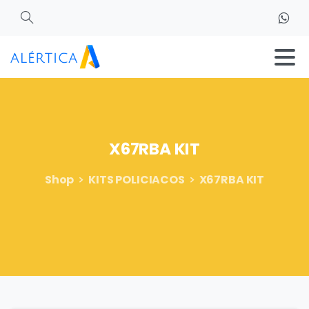
Search
X67RBA
KIT
Shop
KITS POLICIACOS
X67RBA KIT