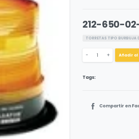
212-650-02
TORRETAS TIPO BURBUJA 
Quantity
-
+
Añadir al
Tags:
Compartir en F