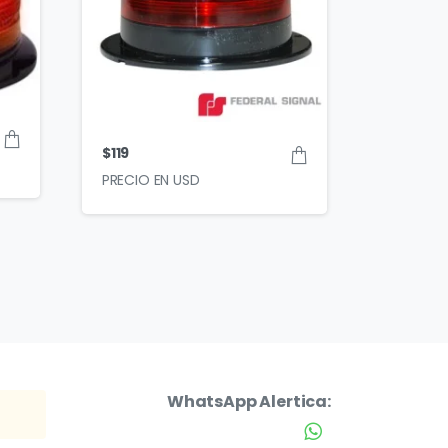
$
119
WhatsApp Alertica: