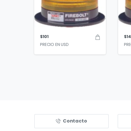
$
101
$
1
Contacto