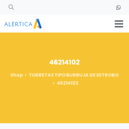
Search
46214102
Shop
TORRETAS TIPO BURBUJA DE ESTROBO
46214102