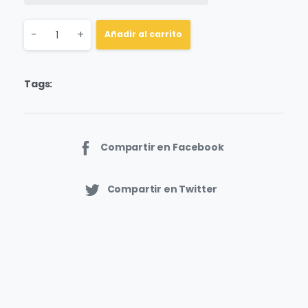
Quantity
-
+
Añadir al carrito
Tags:
Compartir en Facebook
Compartir en Twitter