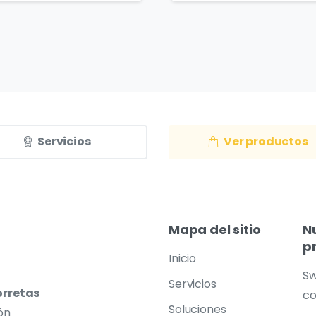
Servicios
Ver productos
Mapa
del
sitio
N
p
Inicio
Sw
Servicios
orretas
co
Soluciones
ón