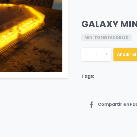
GALAXY MIN
MINI TORRETAS DE LED
Quantity
-
+
Añadir al
Tags:
Compartir en F