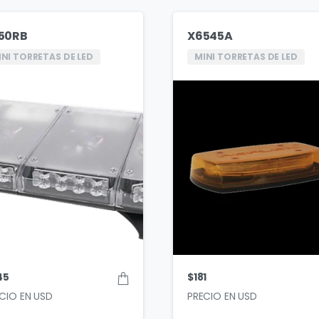
50RB
X6545A
INI TORRETAS DE LED
MINI TORRETAS DE LED
45
$
181