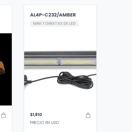
AL4P-C232/AMBER
MINI TORRETAS DE LED
$
1,810