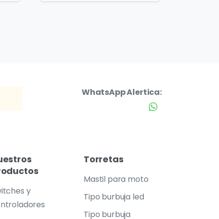
WhatsApp Alertica:
uestros
Torretas
roductos
Mastil para moto
itches y
Tipo burbuja led
ntroladores
Tipo burbuja