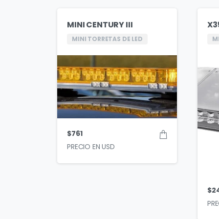
MINI CENTURY III
X3
MINI TORRETAS DE LED
M
$
761
$
2