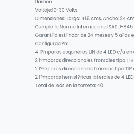
flasheo.
Voltaje:10-30 Volts
Dimensiones: Largo: 41.8 cms. Ancho: 24 cms.
Cumple la Norma Internacional SAE J-845 C
Garant?a est?ndar de 24 meses y 5 a?os e
Configuraci?n:
4 l?mparas esquineras LIN de 4 LED c/u en
2 l?mparas direccionales frontales tipo TI
2 l?mparas direccionales traseras tipo TIR
2 l?mparas hemisf?ricas laterales de 4 LED
Total de leds en la torreta: 40