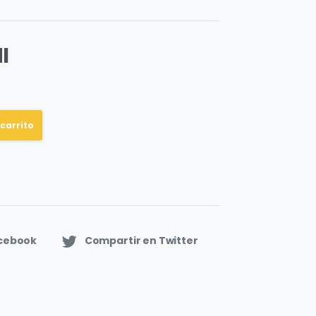
I
 carrito
acebook
Compartir en Twitter