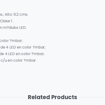
; Alto: 6.2 cms.
lase 1 .
n m?dulos LED.
 color ?mbar;
R de 4 LED en color ?mbar;
 de 4 LED en color ?mbar;
 c/u en color ?mbar.
Related Products